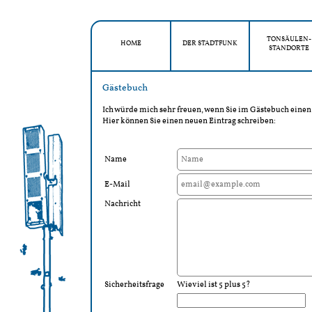
TONSÄULEN-
HOME
DER STADTFUNK
STANDORTE
Gästebuch
Ich würde mich sehr freuen, wenn Sie im Gästebuch einen 
Hier können Sie einen neuen Eintrag schreiben:
Name
E-Mail
Nachricht
Sicherheitsfrage
Wieviel ist 5 plus 5?